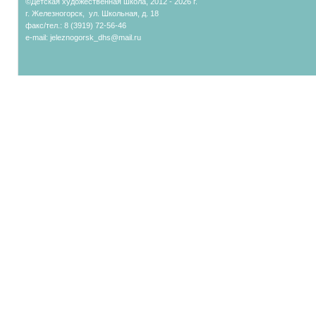
©Детская художественная школа, 2012 - 2026 г.
г. Железногорск, ул. Школьная, д. 18
факс/тел.: 8 (3919) 72-56-46
e-mail:
jeleznogorsk_dhs@mail.ru