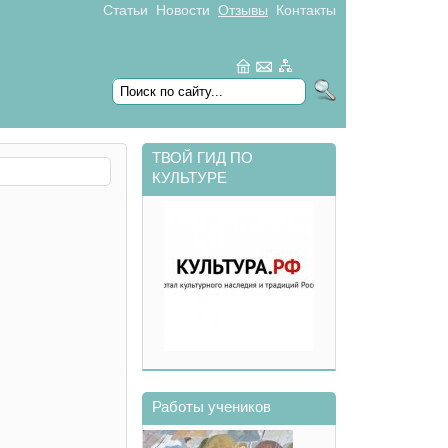
Статьи
Новости
Отзывы
Контакты
Форма поиска
search
ТВОЙ ГИД ПО
КУЛЬТУРЕ
Работы учеников