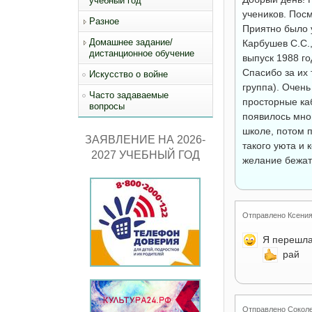
учебный год
учеников. Пос
Разное
Приятно было 
Домашнее задание/
Карбушев С.С.,
дистанционное обучение
выпуск 1988 го
Спасибо за их 
Искусство о войне
группа). Очен
Часто задаваемые
просторные ка
вопросы
появилось мно
школе, потом 
ЗАЯВЛЕНИЕ НА 2026-
такого уюта и 
2027 УЧЕБНЫЙ ГОД
желание бежать
Отправлено
Ксени
Я перешла
рай
Отправлено
Соколе