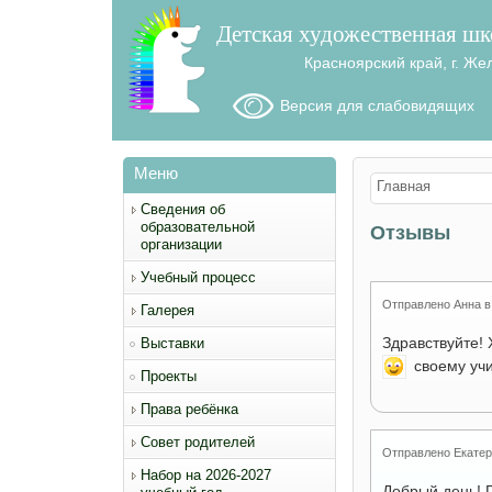
Детская художественная шк
Красноярский край, г. Же
Версия для слабовидящих
Меню
Вы здесь
Главная
Сведения об
образовательной
Отзывы
организации
Учебный процесс
Отправлено
Анна
Галерея
Здравствуйте!
Выставки
своему уч
Проекты
Права ребёнка
Совет родителей
Отправлено
Екате
Набор на 2026-2027
Добрый день! 