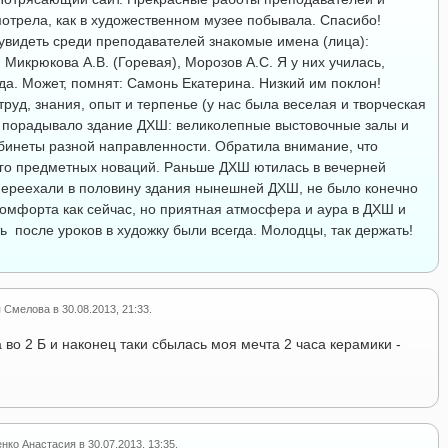
мотрела, как в художественном музее побывала. Спасибо!
увидеть среди преподавателей знакомые имена (лица):
 Микрюкова А.В. (Горевая), Морозов А.С. Я у них училась,
да. Может, помнят: Самонь Екатерина. Низкий им поклон!
труд, знания, опыт и терпенье (у нас была веселая и творческая
ь порадывало здание ДХШ: великолепные выстовочные залы и
бинеты разной направленности. Обратила внимание, что
го предметных новаций. Раньше ДХШ ютилась в вечерней
переехали в половину здания нынешней ДХШ, не было конечно
комфорта как сейчас, но приятная атмосфера и аура в ДХШ и
 после уроков в художку были всегда. Молодцы, так держать!
я Смелова
в
30.08.2013, 21:33
.
 во 2 Б и наконец таки сбылась моя мечта
2 часа керамики -
нко Анастасия
в
30.07.2013, 13:35
.