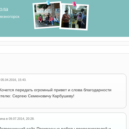
ола
лезногорск
в
05.04.2016, 15:43
.
 Хочется передать огромный привет и слова благодарности
ителю: Сергею Семеновичу Карбушеву!
рина
в
09.07.2014, 20:28
.
Потрясающий сайт. Прекрасные работы преподавателей и