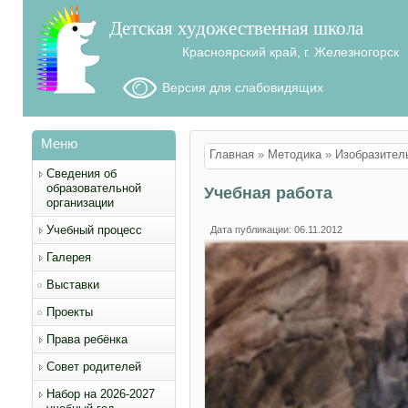
Детская художественная школа
Красноярский край, г. Железногорск
Версия для слабовидящих
Меню
Вы здесь
Главная
»
Методика
»
Изобразител
Сведения об
образовательной
Учебная работа
организации
Учебный процесс
Дата публикации: 06.11.2012
Галерея
Выставки
Проекты
Права ребёнка
Совет родителей
Набор на 2026-2027