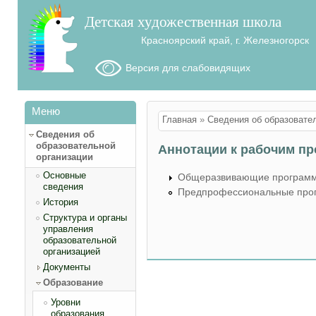
Детская художественная школа
Красноярский край, г. Железногорск
Версия для слабовидящих
Меню
Вы здесь
Главная
»
Сведения об образовате
Сведения об
образовательной
Аннотации к рабочим п
организации
Основные
Общеразвивающие програм
сведения
Предпрофессиональные про
История
Структура и органы
управления
образовательной
организацией
Документы
Образование
Уровни
образования