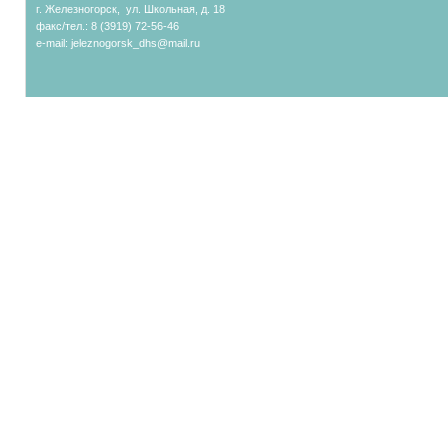
г. Железногорск, ул. Школьная, д. 18
факс/тел.: 8 (3919) 72-56-46
e-mail:
jeleznogorsk_dhs@mail.ru