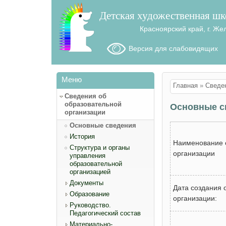
Детская художественная шк
Красноярский край, г. Же
Версия для слабовидящих
Меню
Вы здесь
Главная
»
Сведен
Сведения об
образовательной
Основные с
организации
Основные сведения
История
Наименование 
Структура и органы
организации
управления
образовательной
организацией
Документы
Дата создания 
Образование
организации:
Руководство.
Педагогический состав
Материально-