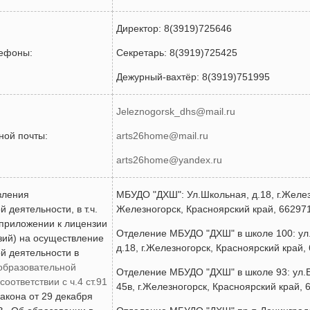
Директор: 8(3919)725646
лефоны:
Секретарь: 8(3919)725425
Дежурный-вахтёр: 8(3919)751995
Jeleznogorsk_dhs@mail.ru
ной почты:
arts26home@mail.ru
arts26home@yandex.ru
вления
МБУДО "ДХШ": Ул.Школьная, д.18, г.Желе
 деятельности, в т.ч.
Железногорск, Красноярский край, 662971
 приложении к лицензии
Отделение МБУДО "ДХШ" в школе 100: ул
зий) на осуществление
д.18, г.Железногорск, Красноярский край,
й деятельности в
образовательной
Отделение МБУДО "ДХШ" в школе 93: ул.
соответствии с ч.4 ст.91
45в, г.Железногорск, Красноярский край, 
акона от 29 декабря