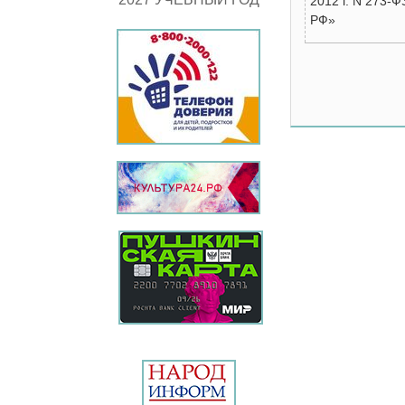
2012 г. N 273-
РФ»