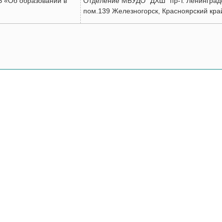
ФЗ «Об образовании в
Отделение МБУДО "ДХШ" пр-т. Ленинградс
пом.139 Железногорск, Красноярский кра