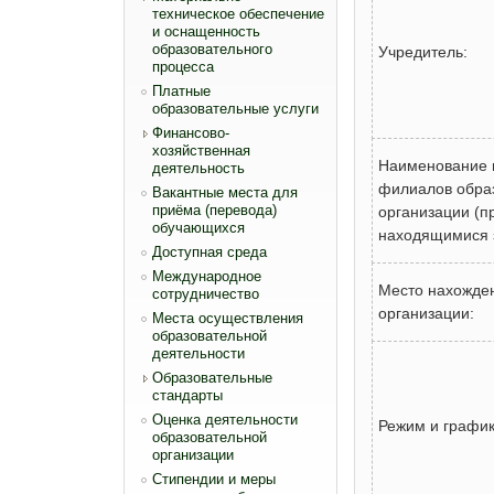
техническое обеспечение
и оснащенность
образовательного
Учредитель:
процесса
Платные
образовательные услуги
Финансово-
хозяйственная
Наименование п
деятельность
филиалов обра
Вакантные места для
приёма (перевода)
организации (при
обучающихся
находящимися 
Доступная среда
Международное
Место нахожде
сотрудничество
организации:
Места осуществления
образовательной
деятельности
Образовательные
стандарты
Оценка деятельности
Режим и график
образовательной
организации
Стипендии и меры