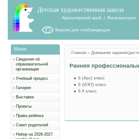
Детская художественная школа
Красноярский край, г. Железногорск
Версия для слабовидящих
Меню
Вы здесь
Главная
»
Домашнее задание/диста
Сведения об
образовательной
Ранняя профессиональн
организации
6 (Арх) класс
Учебный процесс
6 (ИЗО) класс
Галерея
6 К класс
Выставки
Проекты
Права ребёнка
Совет родителей
Набор на 2026-2027