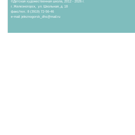
©Детская художественная школа, 2012 - 2026 г.
г. Железногорск, ул. Школьная, д. 18
факс/тел.: 8 (3919) 72-56-46
e-mail:
jeleznogorsk_dhs@mail.ru