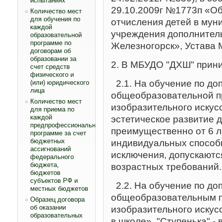
испытаниях
29.10.2009г №1773п «Об
Количество мест
для обучения по
отчисления детей в му
каждой
учреждения дополнител
образовательной
программе по
Железногорск», Устава
договорам об
образовании за
2. В МБУДО "ДХШ" прини
счет средств
физического и
2.1. На обучение по д
(или) юридического
лица
общеобразовательной п
Количество мест
изобразительного искус
для приема по
каждой
эстетическое развитие д
предпрофессиональной
преимущественно от 6 ле
программе за счет
бюджетных
индивидуальных способн
ассигнований
исключения, допускаютс
федерального
бюджета,
возрастных требований.
бюджетов
субъектов РФ и
2.2. На обучение по д
местных бюджетов
общеобразовательным п
Образец договора
об оказании
изобразительного искус
образовательных
в школе», "Ступенька" - в