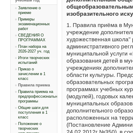
учебный год
общеобразовательным
Заявление о
приеме
изобразительного иск
Примеры
экзаменационных
1. Правила приёма в М
работ
учреждение дополнитель
СВЕДЕНИЯ О
художественная школа"
ПРОГРАММАХ
административного рег
План набора на
2026-2027 уч. год
муниципальной услуги 
Итоги творческих
образования детей в м
испытаний
учреждениях дополнител
Приказ о
зачислении в 1
области культуры. Пре
класс
образовательных програ
Правила приема
программах учебных кур
Правила приема на
(модулей), годовых кал
предпрофессиональные
программы
муниципальных образов
Общие шаги для
дополнительного образо
поступления в 1
расположенных на терр
класс
Положение о
(Постановление Админис
творческих
24.02.2012г №350), в со