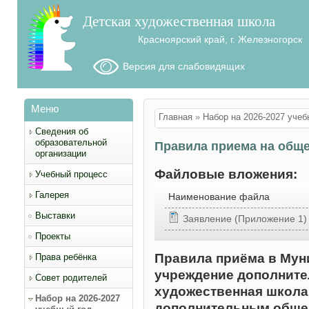
Детская художественная школа
Красноярский край, г. Железногорск
Версия для слабовидящих
Меню
Вы здесь
Главная
»
Набор на 2026-2027 учеб
Сведения об
образовательной
Правила приема на общ
организации
Файловые вложения:
Учебный процесс
Галерея
Наименование файла
Выставки
Заявление (Приложение 1)
Проекты
Правила приёма в Му
Права ребёнка
учреждение дополните
Совет родителей
художественная школа"
Набор на 2026-2027
дополнительным общ