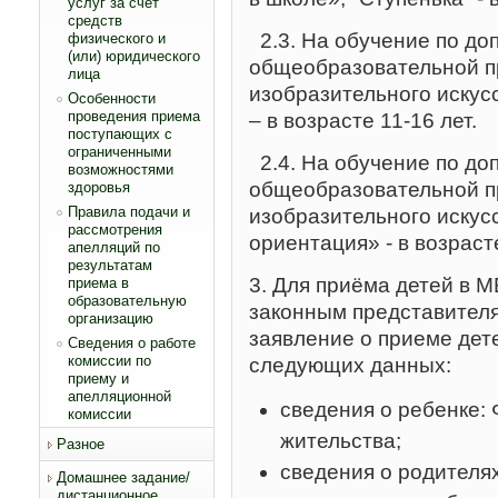
услуг за счет
средств
2.3. На обучение по д
физического и
(или) юридического
общеобразовательной п
лица
изобразительного искус
Особенности
проведения приема
– в возрасте 11-16 лет.
поступающих с
ограниченными
2.4. На обучение по д
возможностями
общеобразовательной п
здоровья
Правила подачи и
изобразительного иску
рассмотрения
ориентация» - в возрасте
апелляций по
результатам
3. Для приёма детей в 
приема в
образовательную
законным представител
организацию
заявление о приеме дет
Сведения о работе
комиссии по
следующих данных:
приему и
апелляционной
сведения о ребенке: 
комиссии
жительства;
Разное
сведения о родителя
Домашнее задание/
дистанционное