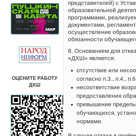
представителей) с Уста
образовательной деяте
программами, реализу
документами, регламен
осуществление образова
обязанности обучающег
8. Основанием для отка
«ДХШ» является:
отсутствие или несо
ОЦЕНИТЕ РАБОТУ
согласно п.3., п.4., п
ДХШ
несоответствие возр
предоставления обра
превышение предельн
обучающихся, устано
нормами.
В случае отказа в приё