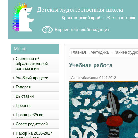
Детская художественная школа
Красноярский край, г. Железногорск
Версия для слабовидящих
Меню
Вы здесь
Главная
»
Методика
»
Раннее худо
Сведения об
образовательной
Учебная работа
организации
Учебный процесс
Дата публикации: 04.11.2012
Галерея
Выставки
Проекты
Права ребёнка
Совет родителей
Набор на 2026-2027