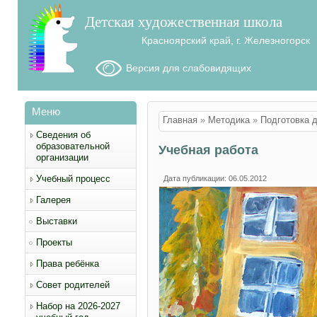
Детская художественная школа
Красноярский край, г. Железногорск
Версия для слабовидящих
Меню
Вы здесь
Главная
»
Методика
»
Подготовка 
Сведения об
образовательной
Учебная работа
организации
Учебный процесс
Дата публикации: 06.05.2012
Галерея
Выставки
Проекты
Права ребёнка
Совет родителей
Набор на 2026-2027