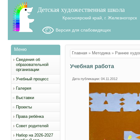
Детская художественная школа
Красноярский край, г. Железногорск
Версия для слабовидящих
Меню
Вы здесь
Главная
»
Методика
»
Раннее худо
Сведения об
образовательной
Учебная работа
организации
Учебный процесс
Дата публикации: 04.11.2012
Галерея
Выставки
Проекты
Права ребёнка
Совет родителей
Набор на 2026-2027