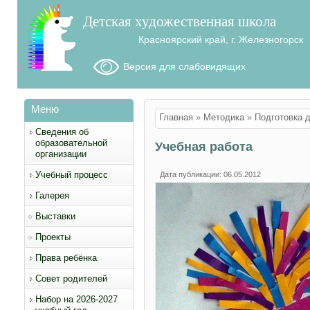
Детская художественная школа
Красноярский край, г. Железногорск
Версия для слабовидящих
Меню
Вы здесь
Главная
»
Методика
»
Подготовка 
Сведения об
образовательной
Учебная работа
организации
Учебный процесс
Дата публикации: 06.05.2012
Галерея
Выставки
Проекты
Права ребёнка
Совет родителей
Набор на 2026-2027