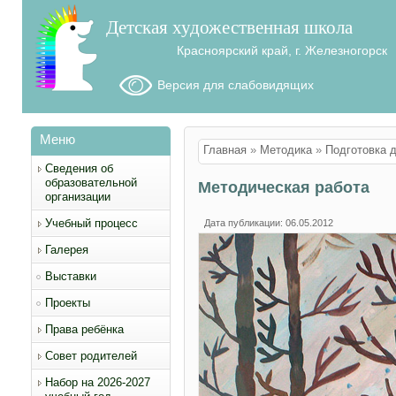
Детская художественная школа
Красноярский край, г. Железногорск
Версия для слабовидящих
Меню
Вы здесь
Главная
»
Методика
»
Подготовка 
Сведения об
образовательной
Методическая работа
организации
Учебный процесс
Дата публикации: 06.05.2012
Галерея
Выставки
Проекты
Права ребёнка
Совет родителей
Набор на 2026-2027