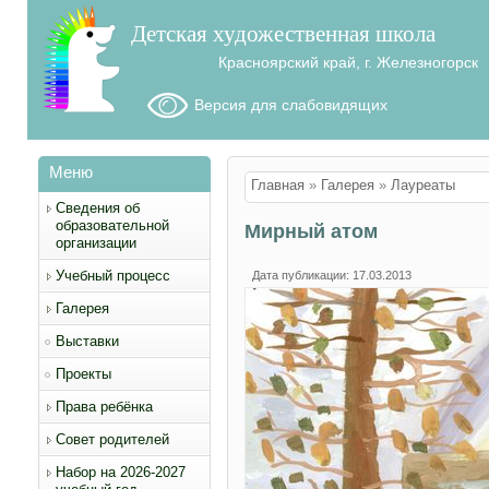
Детская художественная школа
Красноярский край, г. Железногорск
Версия для слабовидящих
Меню
Вы здесь
Главная
»
Галерея
»
Лауреаты
Сведения об
образовательной
Мирный атом
организации
Учебный процесс
Дата публикации: 17.03.2013
Галерея
Выставки
Проекты
Права ребёнка
Совет родителей
Набор на 2026-2027