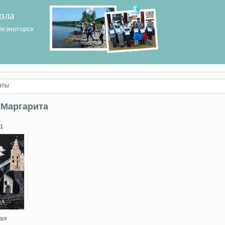
ола
лезногорск
аты
 Маргарита
 1
ая