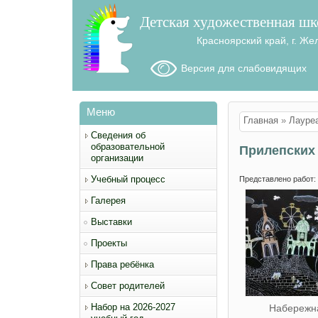
Детская художественная шк
Красноярский край, г. Же
Версия для слабовидящих
Меню
Вы здесь
Главная
»
Лауре
Сведения об
образовательной
Прилепских
организации
Учебный процесс
Представлено работ:
Галерея
Выставки
Проекты
Права ребёнка
Совет родителей
Набор на 2026-2027
Набережн