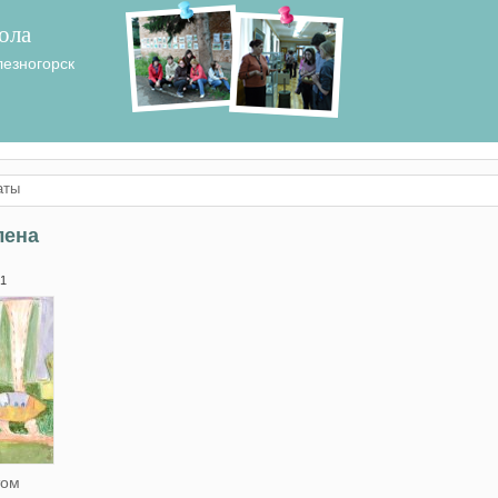
ола
лезногорск
аты
лена
 1
том