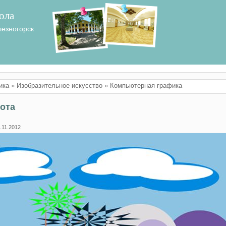
ола
лезногорск
ика
»
Изобразительное искусство
»
Компьютерная графика
ота
.11.2012