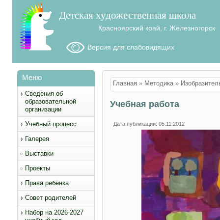
Детская художественная школа
Красноярский край, г. Железногорск
Версия для слабовидящих
Меню
Вы здесь
Главная
»
Методика
»
Изобразител
Сведения об
образовательной
Учебная работа
организации
Учебный процесс
Дата публикации: 05.11.2012
Галерея
Выставки
Проекты
Права ребёнка
Совет родителей
Набор на 2026-2027