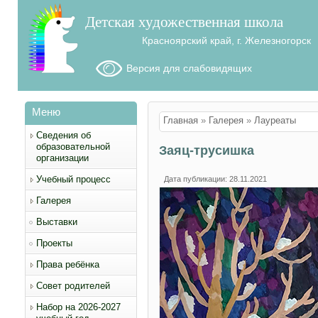
Детская художественная школа
Красноярский край, г. Железногорск
Версия для слабовидящих
Меню
Вы здесь
Главная
»
Галерея
»
Лауреаты
Сведения об
образовательной
Заяц-трусишка
организации
Учебный процесс
Дата публикации: 28.11.2021
Галерея
Выставки
Проекты
Права ребёнка
Совет родителей
Набор на 2026-2027