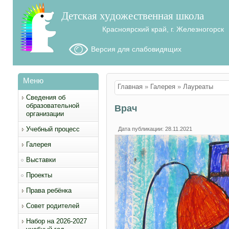
Детская художественная школа
Красноярский край, г. Железногорск
Версия для слабовидящих
Меню
Вы здесь
Главная
»
Галерея
»
Лауреаты
Сведения об
образовательной
Врач
организации
Учебный процесс
Дата публикации: 28.11.2021
Галерея
Выставки
Проекты
Права ребёнка
Совет родителей
Набор на 2026-2027