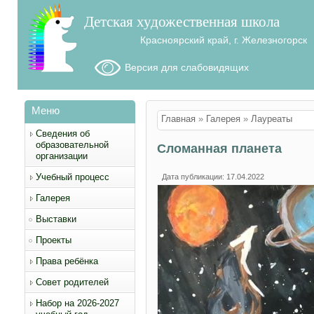
Детская художественная школа
Красноярский край, г. Железногорск
Версия для слабовидящих
Меню
Вы здесь
Главная
»
Галерея
»
Лауреаты
Сведения об
образовательной
Сломанная планета
организации
Учебный процесс
Дата публикации: 17.04.2022
Галерея
Выставки
Проекты
Права ребёнка
Совет родителей
Набор на 2026-2027