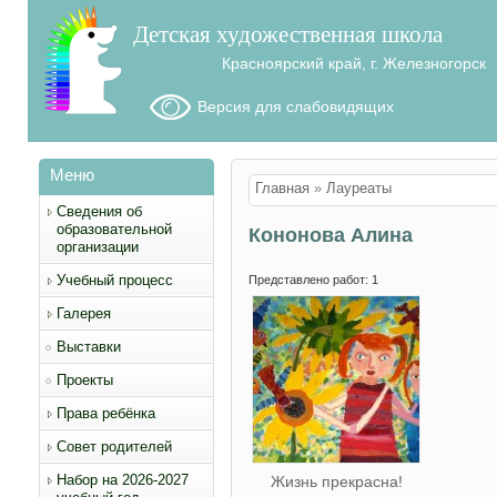
Детская художественная школа
Красноярский край, г. Железногорск
Версия для слабовидящих
Меню
Вы здесь
Главная
»
Лауреаты
Сведения об
образовательной
Кононова Алина
организации
Учебный процесс
Представлено работ: 1
Галерея
Выставки
Проекты
Права ребёнка
Совет родителей
Набор на 2026-2027
Жизнь прекрасна!