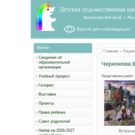
Детская художественная шк
Красноярский край, г. Же
Версия для слабовидящих
Меню
Вы здесь
Главная
»
Лауре
Сведения об
образовательной
Чернокова 
организации
Учебный процесс
Представлено работ:
Галерея
Выставки
Проекты
Права ребёнка
Совет родителей
Набор на 2026-2027
Встреча