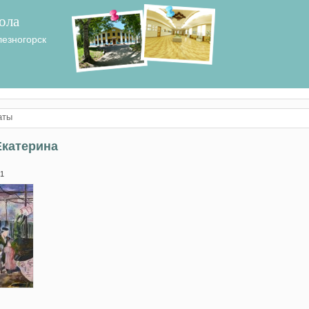
ола
лезногорск
аты
Екатерина
 1