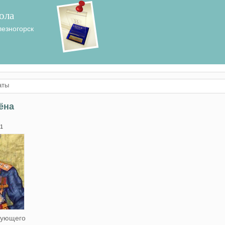
ола
лезногорск
аты
ёна
 1
дующего