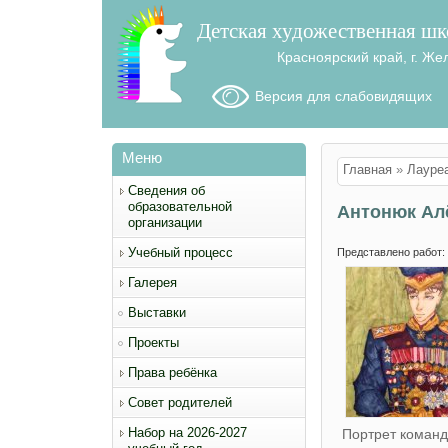
Детская художественная шк
Красноярский край, г. Же
Версия для слабовидящих
Меню
Вы здесь
Главная
»
Лауре
Сведения об
образовательной
Антонюк Ал
организации
Учебный процесс
Представлено работ:
Галерея
Выставки
Проекты
Права ребёнка
Совет родителей
Набор на 2026-2027
Портрет коман