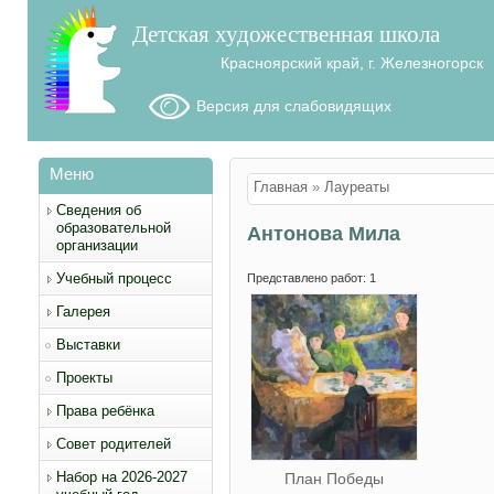
Детская художественная школа
Красноярский край, г. Железногорск
Версия для слабовидящих
Меню
Вы здесь
Главная
»
Лауреаты
Сведения об
образовательной
Антонова Мила
организации
Учебный процесс
Представлено работ: 1
Галерея
Выставки
Проекты
Права ребёнка
Совет родителей
Набор на 2026-2027
План Победы